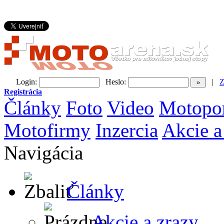
Login:
Heslo:
|
Z
Registrácia
Články
Foto
Video
Motopo
Motofirmy
Inzercia
Akcie a
Navigácia
Články
Akcie a zrazy