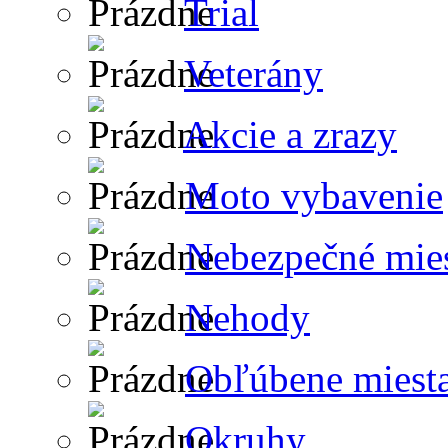
Trial
Veterány
Akcie a zrazy
Moto vybavenie
Nebezpečné mie
Nehody
Obľúbene miest
Okruhy