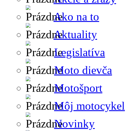
Ako na to
Aktuality
Legislatíva
Moto dievča
Motošport
Môj motocykel
Novinky