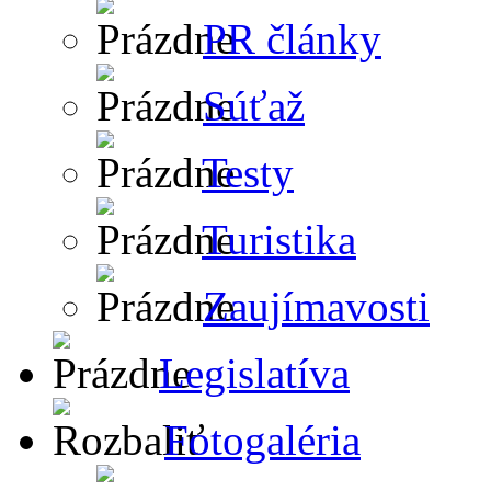
PR články
Súťaž
Testy
Turistika
Zaujímavosti
Legislatíva
Fotogaléria