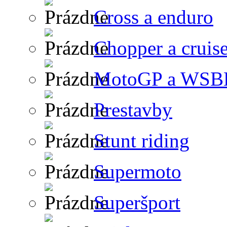
Cross a enduro
Chopper a cruise
MotoGP a WSB
Prestavby
Stunt riding
Supermoto
Superšport