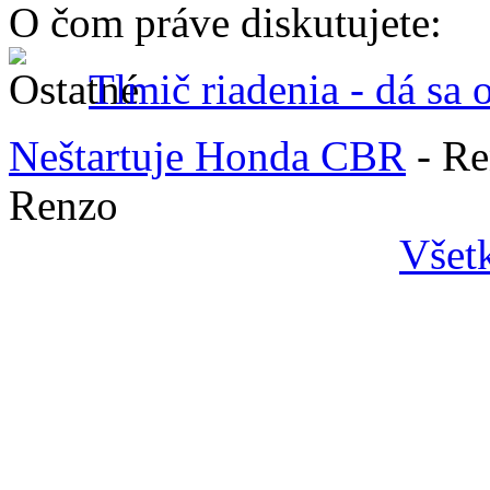
O čom práve diskutujete:
Tlmič riadenia - dá sa 
Neštartuje Honda CBR
- R
Renzo
Všet