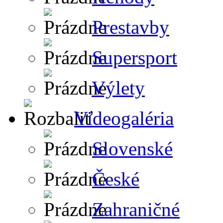
Prestavby
Supersport
Výlety
Videogaléria
Slovenské
České
Zahraničné