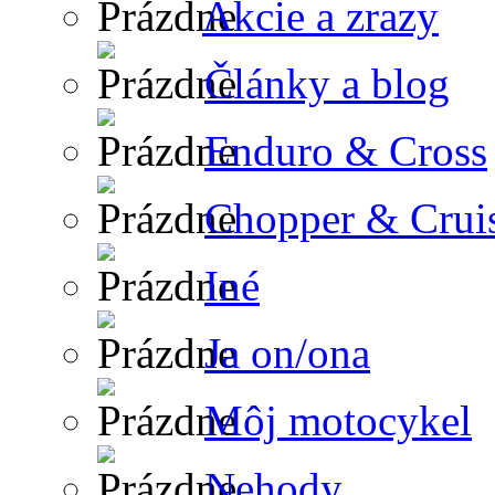
Akcie a zrazy
Články a blog
Enduro & Cross
Chopper & Crui
Iné
Ja on/ona
Môj motocykel
Nehody