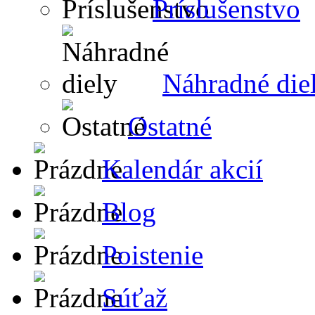
Príslušenstvo
Náhradné die
Ostatné
Kalendár akcií
Blog
Poistenie
Súťaž