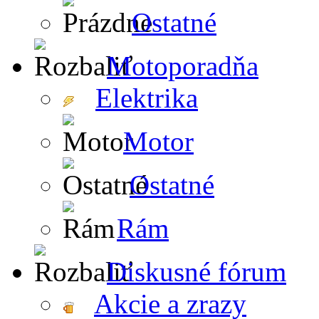
Ostatné
Motoporadňa
Elektrika
Motor
Ostatné
Rám
Diskusné fórum
Akcie a zrazy